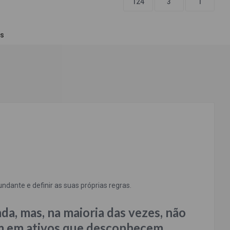
124
3
1
s
ndante e definir as suas próprias regras.
da, mas, na maioria das vezes, não
m em ativos que desconhecem,