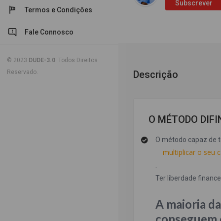
Subscrever
Termos e Condições
Fale Connosco
© 2023
DUDE-3.0
. Todos Direitos
Reservado.
Descrição
O MÉTODO DIFI
O método capaz de t
multiplicar o seu
.
Ter liberdade financ
A maioria da
conseguem e