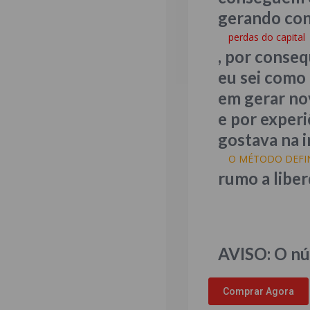
gerando co
perdas do capital
, por conse
eu sei como 
em gerar nov
e por exper
gostava na i
O MÉTODO DEFIN
rumo a liber
AVISO:
O nú
Comprar Agora