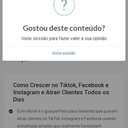
?
150
4
0
Gostou deste conteúdo?
Sobre o Ebook
Comentários
Inicie sessão para fazer valer a sua opinião
Inicie sessão
Descrição
Como Crescer no Tiktok, Facebook e
Instagram e Atrair Clientes Todos os
Dias
Este eBook é o guia perfeito para iniciantes que querem
atrair clientes no TikTok, Instagram e Facebook usando
estratégias simples que realmente funcionam!