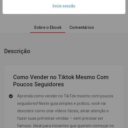
Inicie sessão
40
3
0
Sobre o Ebook
Comentários
Descrição
Como Vender no Tiktok Mesmo Com
Poucos Seguidores
Aprenda como vender no TikTok mesmo com poucos
seguidores! Neste guia simples e prático, você vai
descobrir como criar vídeos fáceis, atrair atenção e
fazer suas primeiras vendas — sem precisar ser
famoso. Ideal para iniciantes que querem começar no