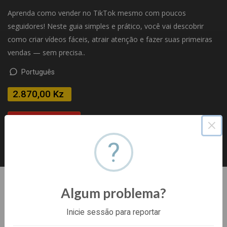
Aprenda como vender no TikTok mesmo com poucos
seguidores! Neste guia simples e prático, você vai descobrir
como criar vídeos fáceis, atrair atenção e fazer suas primeiras
vendas — sem precisa..
Português
2.870,00 Kz
×
Comprar agora
?
7 dias de garantia. Pagamento 100% seguro.
Alegria
Algum problema?
Subscrever
Inicie sessão para reportar