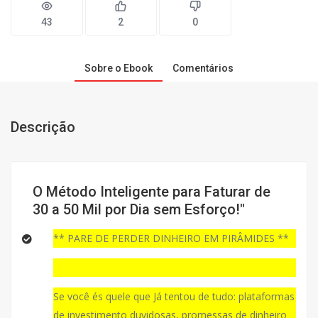
43
2
0
Sobre o Ebook
Comentários
Descrição
O Método Inteligente para Faturar de
30 a 50 Mil por Dia sem Esforço!"
** PARE DE PERDER DINHEIRO EM PIRÂMIDES **
Se você és quele que Já tentou de tudo: plataformas
de investimento duvidosas, promessas de dinheiro