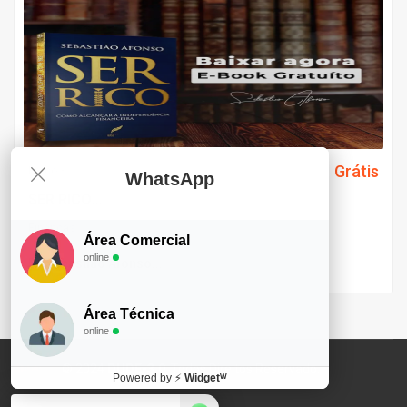
Grátis
Preço
WhatsApp
SER RICO...
Finanças
Área Comercial
online
By
Sebastiao Afonso...
Área Técnica
online
© 2024
DUDE-3.0
. Todos Direitos Reservado.
Powered by
⚡
Widgetᵂ