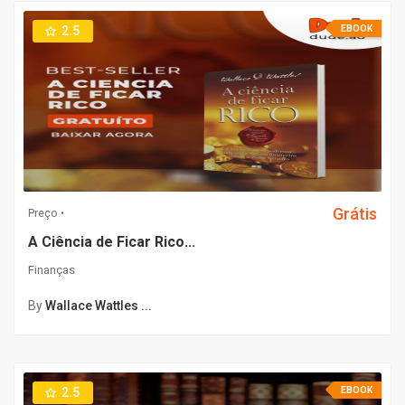
2.5
EBOOK
Grátis
Preço
A Ciência de Ficar Rico...
Finanças
By
Wallace Wattles ...
2.5
EBOOK