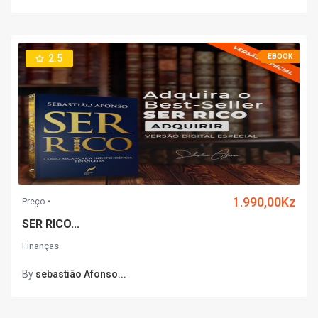
2.5
EBOOK
1.990,00Kz
Preço
SER RICO...
Finanças
By
sebastião Afonso...